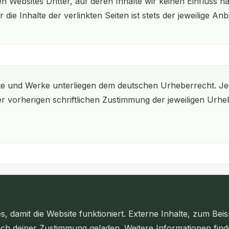
n Websites Dritter, auf deren Inhalte wir keinen Einfluss h
 Inhalte der verlinkten Seiten ist stets der jeweilige Anbi
halte und Werke unterliegen dem deutschen Urheberrecht. J
 vorherigen schriftlichen Zustimmung der jeweiligen Urheb
damit die Website funktioniert. Externe Inhalte, zum Beis
ach deiner Zustimmung geladen. Weitere Informationen find