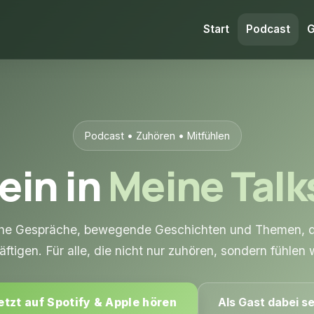
Start
Podcast
G
Podcast • Zuhören • Mitfühlen
ein in
Meine Tal
liche Gespräche, bewegende Geschichten und Themen, d
ftigen. Für alle, die nicht nur zuhören, sondern fühlen 
etzt auf Spotify & Apple hören
Als Gast dabei se