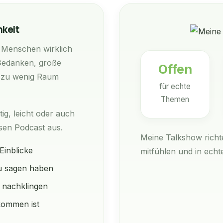
hkeit
 Menschen wirklich
 Gedanken, große
Offen
 zu wenig Raum
für echte
Themen
ig, leicht oder auch
sen Podcast aus.
Meine Talkshow richt
Einblicke
mitfühlen und in ech
u sagen haben
d nachklingen
lkommen ist