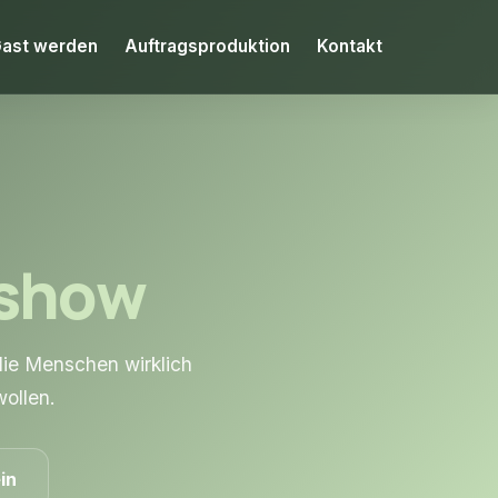
ast werden
Auftragsproduktion
Kontakt
kshow
ie Menschen wirklich
wollen.
in