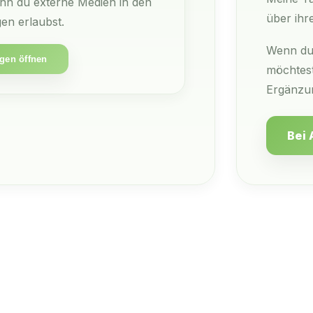
enn du externe Medien in den
über ih
en erlaubst.
Wenn du 
gen öffnen
möchtest
Ergänzun
Bei 