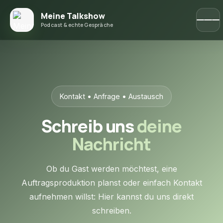
Meine Talkshow
Podcast & echte Gespräche
Kontakt • Anfrage • Austausch
Schreib uns
deine
Nachricht
Ob du Gast werden möchtest, eine
Auftragsproduktion planst oder einfach Kontakt
aufnehmen willst: Hier kannst du uns direkt
schreiben.