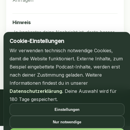
Anfragen
Hinweis
Je konkreter deine Nachricht ist, desto besser
Cookie-Einstellungen
können wir dir antworten.
Wir verwenden technisch notwendige Cookies,
damit die Website funktioniert. Externe Inhalte, zum
Beispiel eingebettete Podcast-Inhalte, werden erst
nach deiner Zustimmung geladen. Weitere
Informationen findest du in unserer
Datenschutzerklärung
. Deine Auswahl wird für
180 Tage gespeichert.
© 2026 MeineTalkshow.de
|
Impressum
Datenschutz
Kontakt
Einstellungen
Nur notwendige